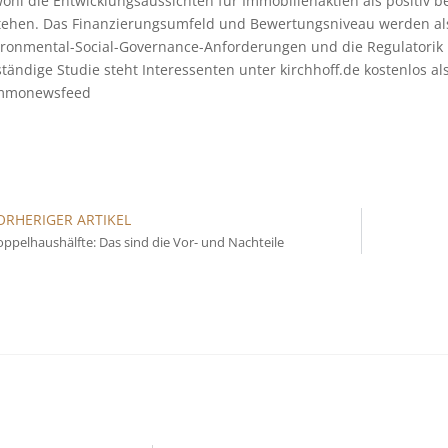
ohl die Entwicklungsaussichten für Immobilienaktien als positiv 
tehen. Das Finanzierungsumfeld und Bewertungsniveau werden als
ironmental-Social-Governance-Anforderungen und die Regulatorik 
ständige Studie steht Interessenten unter kirchhoff.de kostenlos a
mmonewsfeed
ORHERIGER ARTIKEL
ppelhaushälfte: Das sind die Vor- und Nachteile