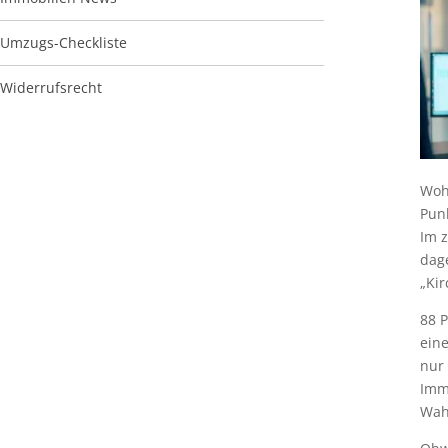
Umzugs-Checkliste
Widerrufsrecht
Woh
Pun
Im 
dag
„Kir
88 
ein
nur
Immo
Wah