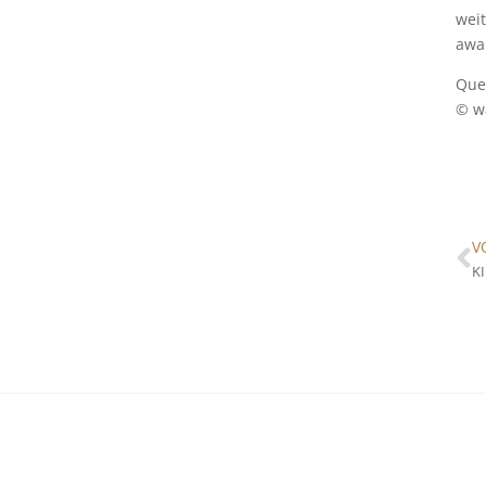
wei
awa
Que
© w
V
KI