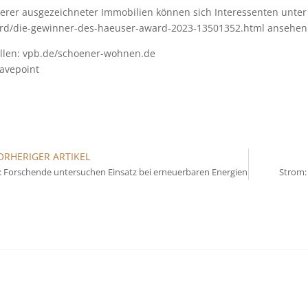
terer ausgezeichneter Immobilien können sich Interessenten unte
rd/die-gewinner-des-haeuser-award-2023-13501352.html ansehen
llen: vpb.de/schoener-wohnen.de
avepoint
ORHERIGER ARTIKEL
: Forschende untersuchen Einsatz bei erneuerbaren Energien
Strom: