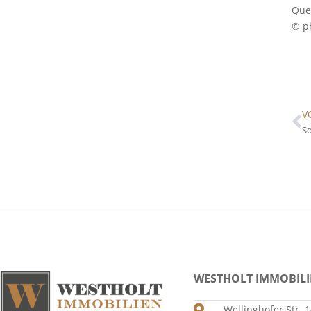
Quel
© p
V
So
WESTHOLT IMMOBIL
Wellinghofer Str. 