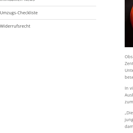
Umzugs-Checkliste
Widerrufsrecht
Obsc
Zen
Unt
bes
In v
Ausb
zum 
„Die
jun
dami