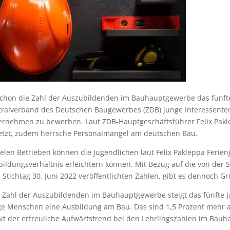
hon die Zahl der Auszubildenden im Bauhauptgewerbe das fünfte Ja
tralverband des Deutschen Baugewerbes (ZDB) junge Interessenten
ernehmen zu bewerben. Laut ZDB-Hauptgeschäftsführer Felix Pakle
etzt, zudem herrsche Personalmangel am deutschen Bau.
ielen Betrieben können die Jugendlichen laut Felix Pakleppa Ferien
ildungsverhältnis erleichtern können. Mit Bezug auf die von der 
Stichtag 30. Juni 2022 veröffentlichten Zahlen, gibt es dennoch G
 Zahl der Auszubildenden im Bauhauptgewerbe steigt das fünfte Ja
ge Menschen eine Ausbildung am Bau. Das sind 1,5 Prozent mehr al
t der erfreuliche Aufwärtstrend bei den Lehrlingszahlen im Bauha