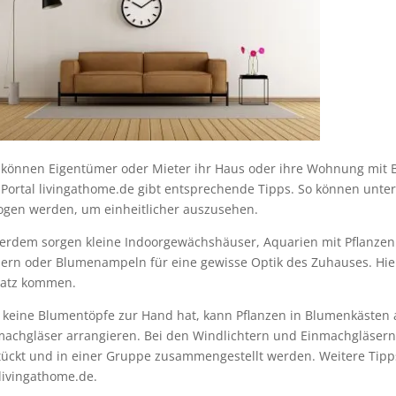
 können Eigentümer oder Mieter ihr Haus oder ihre Wohnung mit 
 Portal livingathome.de gibt entsprechende Tipps. So können unte
ogen werden, um einheitlicher auszusehen.
erdem sorgen kleine Indoorgewächshäuser, Aquarien mit Pflanze
sern oder Blumenampeln für eine gewisse Optik des Zuhauses. Hi
satz kommen.
 keine Blumentöpfe zur Hand hat, kann Pflanzen in Blumenkästen a
machgläser arrangieren. Bei den Windlichtern und Einmachgläsern 
ückt und in einer Gruppe zusammengestellt werden. Weitere Tipps 
livingathome.de.