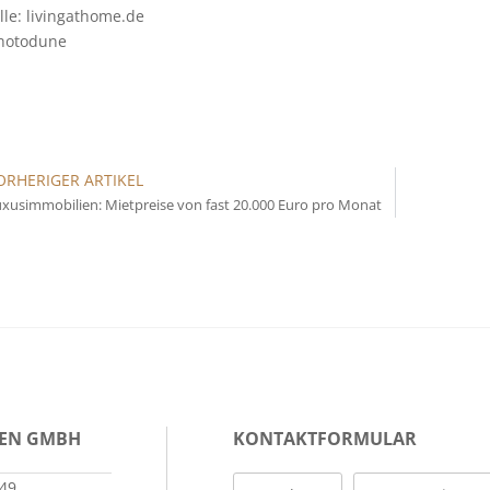
le: livingathome.de
hotodune
ORHERIGER ARTIKEL
xusimmobilien: Mietpreise von fast 20.000 Euro pro Monat
IEN GMBH
KONTAKTFORMULAR
149