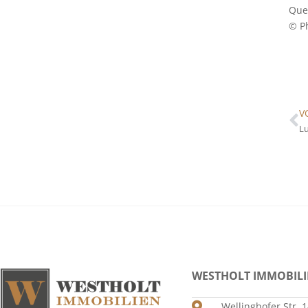
Quel
© P
V
Lu
WESTHOLT IMMOBIL
Wellinghofer Str. 