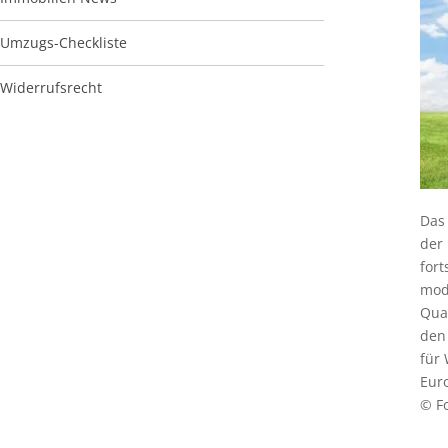
Umzugs-Checkliste
Widerrufsrecht
Das
der 
for
mod
Qua
den 
für
Euro
© Fo