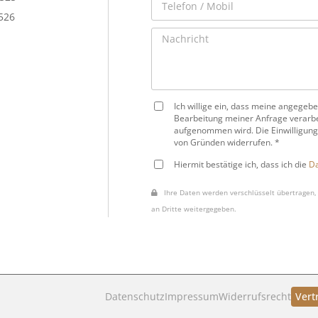
 526
Ich willige ein, dass meine angege
Bearbeitung meiner Anfrage verarbe
aufgenommen wird. Die Einwilligung
von Gründen widerrufen. *
Hiermit bestätige ich, dass ich die
Da
Ihre Daten werden verschlüsselt übertragen, 
an Dritte weitergegeben.
Datenschutz
Impressum
Widerrufsrecht
Vert