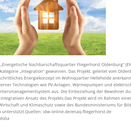
 „Energetische Nachbarschaftsquartier Fliegerhorst Oldenburg“ (
Kategorie „Integration“ gewonnen. Das Projekt, geleitet vom Oldenbu
tschrittliches Energiekonzept im Wohnquartier Helleheide anerkan
erner Technologien wie PV-Anlagen, Wärmepumpen und elektrisch
rtiersmanagementsystem aus. Die Einbeziehung der Bewohner du
integrativen Ansatz des Projekts.Das Projekt wird im Rahmen eine
 Wirtschaft und Klimaschutz sowie des Bundesministeriums für Bil
 unterstützt.Quellen: idw-online.de/enaq-fliegerhorst.de
tolia