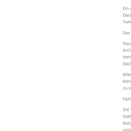
Ein 
Dac
Tem
Das 
Fla
Arc
Vort
Dach
All
kön
zu 
Fazi
Die
Stab
Nut
und 