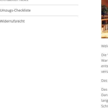
Umzugs-Checkliste
Widerrufsrecht
Wel
Die 
Wart
ent
ver
Das
Das 
Dan
lang
Schn