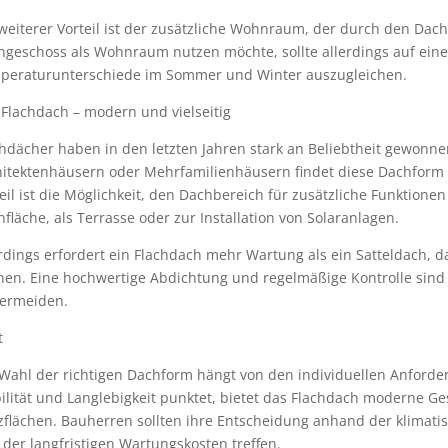
weiterer Vorteil ist der zusätzliche Wohnraum, der durch den Dac
hgeschoss als Wohnraum nutzen möchte, sollte allerdings auf e
peraturunterschiede im Sommer und Winter auszugleichen.
Flachdach – modern und vielseitig
chdächer haben in den letzten Jahren stark an Beliebtheit gewon
hitektenhäusern oder Mehrfamilienhäusern findet diese Dachform
eil ist die Möglichkeit, den Dachbereich für zusätzliche Funktione
fläche, als Terrasse oder zur Installation von Solaranlagen.
erdings erfordert ein Flachdach mehr Wartung als ein Satteldach
nen. Eine hochwertige Abdichtung und regelmäßige Kontrolle sind 
vermeiden.
t
 Wahl der richtigen Dachform hängt von den individuellen Anford
ilität und Langlebigkeit punktet, bietet das Flachdach moderne G
zflächen. Bauherren sollten ihre Entscheidung anhand der klimat
der langfristigen Wartungskosten treffen.