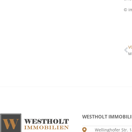
© i
V
Mi
WESTHOLT IMMOBIL
Wellinghofer Str. 