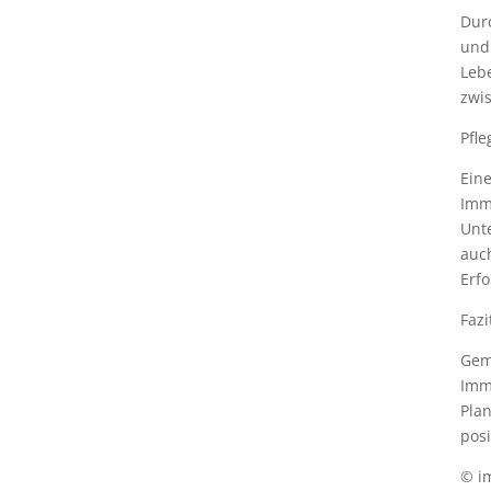
Dur
und
Leb
zwi
Pfl
Eine
Imm
Unte
auch
Erfo
Fazi
Gem
Immo
Plan
posi
© i