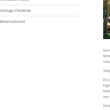
Umzugs-Checkliste
Widerrufsrecht
Geme
Mite
urb
Stei
Ein 
Eig
Nähe
von
För