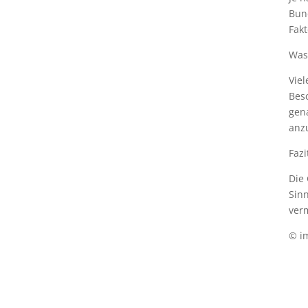
Bun
Fak
Was
Vie
Besc
gena
anz
Fazi
Die
Sin
ver
© i