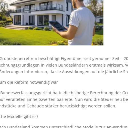
 Grundsteuerreform beschäftigt Eigentümer seit geraumer Zeit – 
echnungsgrundlagen in vielen Bundesländern erstmals wirksam. Wer
 Änderungen informieren, da sie Auswirkungen auf die jährliche S
um die Reform notwendig war
Bundesverfassungsgericht hatte die bisherige Berechnung der Grun
auf veralteten Einheitswerten basierte. Nun wird die Steuer neu b
ndstücke und Gebäude stärker berücksichtigt werden sollen.
che Modelle gibt es?
nach Bundesland kommen unterschiedliche Modelle zur Anwendun