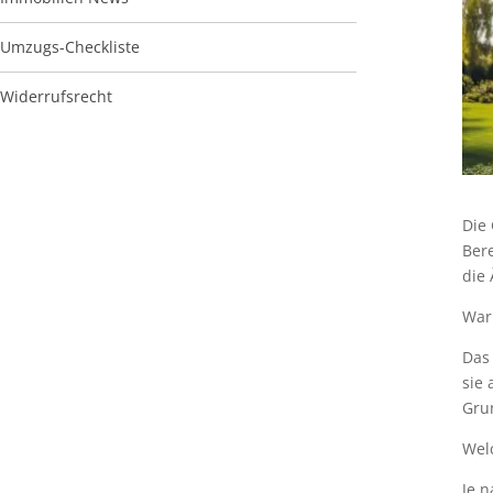
Umzugs-Checkliste
Widerrufsrecht
Die
Ber
die
War
Das 
sie 
Gru
Wel
Je 