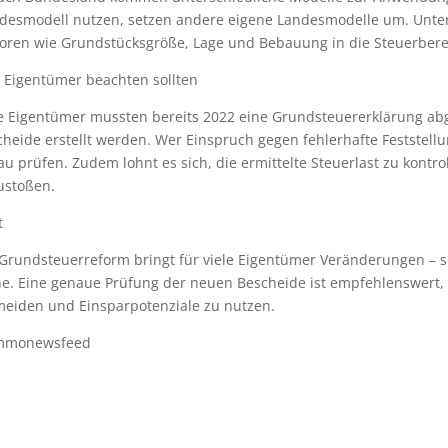
desmodell nutzen, setzen andere eigene Landesmodelle um. Unters
toren wie Grundstücksgröße, Lage und Bebauung in die Steuerbere
 Eigentümer beachten sollten
le Eigentümer mussten bereits 2022 eine Grundsteuererklärung ab
heide erstellt werden. Wer Einspruch gegen fehlerhafte Feststellu
u prüfen. Zudem lohnt es sich, die ermittelte Steuerlast zu kont
ustoßen.
t
 Grundsteuerreform bringt für viele Eigentümer Veränderungen – s
ne. Eine genaue Prüfung der neuen Bescheide ist empfehlenswert,
meiden und Einsparpotenziale zu nutzen.
mmonewsfeed