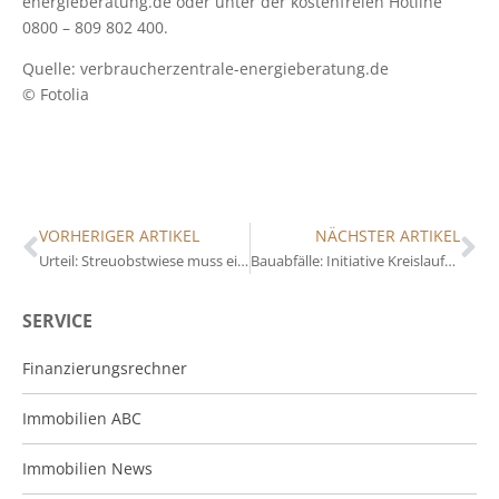
energieberatung.de oder unter der kostenfreien Hotline
0800 – 809 802 400.
Quelle: verbraucherzentrale-energieberatung.de
© Fotolia
VORHERIGER ARTIKEL
NÄCHSTER ARTIKEL
Urteil: Streuobstwiese muss einer Schule weichen
Bauabfälle: Initiative Kreislaufwirtschaft Bau bringt neuen Bericht heraus
SERVICE
Finanzierungsrechner
Immobilien ABC
Immobilien News