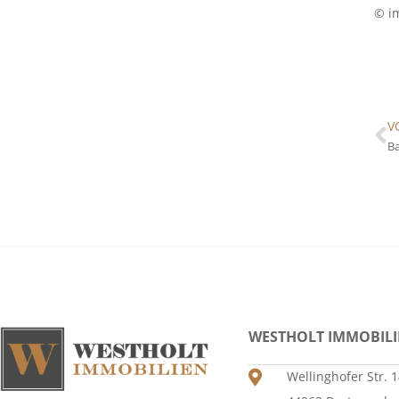
© i
V
WESTHOLT IMMOBIL
Wellinghofer Str. 