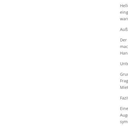
Hel
eing
war
Auß
Der 
mach
Hand
Unt
Grun
Frag
Miet
Fazi
Eine
Auge
symp