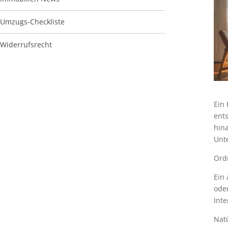
Umzugs-Checkliste
Widerrufsrecht
Ein 
ents
hin
Unt
Ord
Ein
ode
Inte
Natü