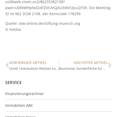
us06web.zoom.us/j/86235382108?
pwd=UDFkWHpNd2dFZ0lUVGJXU3VNY2puQT09. Die Meeting-
ID ist 862 3538 2108, der Kenncode 178299.
Quelle: idw-online.de/stiftung-muench.org
© Fotolia
VORHERIGER ARTIKEL
NÄCHSTER ARTIKEL
Urteil: Unerlaubtes Werben kann Umzugsunternehmen eine Viertelmillion kosten
Baumesse: Sonderfläche für Modulbau
SERVICE
Finanzierungsrechner
Immobilien ABC