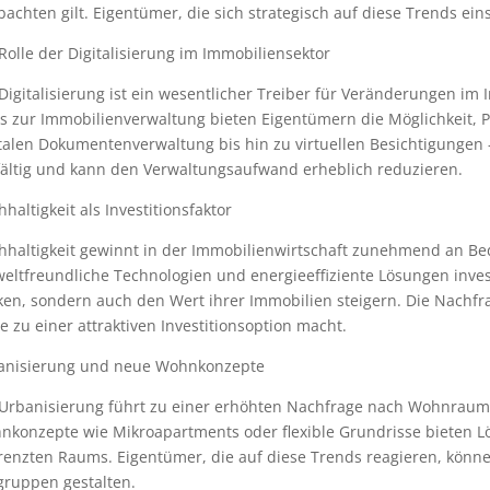
achten gilt. Eigentümer, die sich strategisch auf diese Trends einst
Rolle der Digitalisierung im Immobiliensektor
Digitalisierung ist ein wesentlicher Treiber für Veränderungen im
s zur Immobilienverwaltung bieten Eigentümern die Möglichkeit, Pr
italen Dokumentenverwaltung bis hin zu virtuellen Besichtigungen
lfältig und kann den Verwaltungsaufwand erheblich reduzieren.
haltigkeit als Investitionsfaktor
hhaltigkeit gewinnt in der Immobilienwirtschaft zunehmend an Be
eltfreundliche Technologien und energieeffiziente Lösungen inves
ken, sondern auch den Wert ihrer Immobilien steigern. Die Nachfr
e zu einer attraktiven Investitionsoption macht.
anisierung und neue Wohnkonzepte
 Urbanisierung führt zu einer erhöhten Nachfrage nach Wohnraum i
nkonzepte wie Mikroapartments oder flexible Grundrisse bieten 
enzten Raums. Eigentümer, die auf diese Trends reagieren, können
gruppen gestalten.