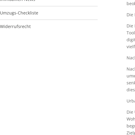
beob
Umzugs-Checkliste
Die 
Die 
Widerrufsrecht
Tool
dig
vie
Nach
Nac
umw
sen
dies
Urb
Die
Woh
begr
Ziel