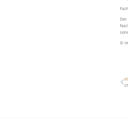
Fazi
Der 
Nach
sond
© i
V