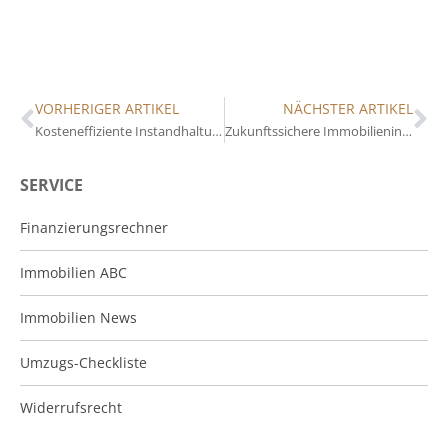
VORHERIGER ARTIKEL
NÄCHSTER ARTIKEL
Kosteneffiziente Instandhaltung: Praktische Tipps für Immobilieneigentümer
Zukunftssichere Immobilieninvestitionen: Trends und Strategien
SERVICE
Finanzierungsrechner
Immobilien ABC
Immobilien News
Umzugs-Checkliste
Widerrufsrecht