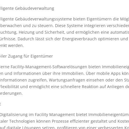
elligente Gebäudeverwaltung
lligente Gebäudeverwaltungssysteme bieten Eigentümern die Möglic
überwachen und zu steuern. Diese Systeme integrieren verschiede
euchtung, Heizung und Sicherheit, und ermöglichen eine automati
ürfnisse. Dadurch lässt sich der Energieverbrauch optimieren und
enkt werden.
iler Zugang für Eigentümer
erne Facility-Management-Softwarelösungen bieten Immobilienei
en und Informationen über ihre Immobilien. Über mobile Apps kön
 Informationen zugreifen, Wartungsanfragen einsehen oder den Sta
Flexibilität und ermöglicht eine schnellere Reaktion auf Anliegen d
orderungen.
t
Digitalisierung im Facility Management bietet Immobilieneigentüme
taler Technologien können Prozesse effizienter gestaltet und Kost
auf digitale Lösungen setzen, profitieren von einer verbesserten Ko