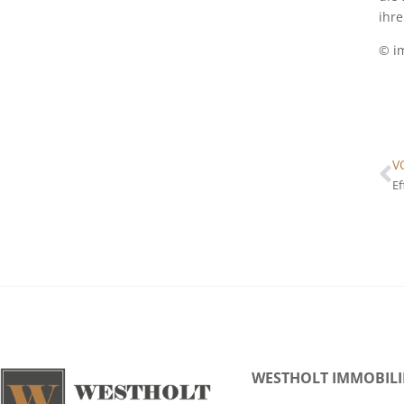
ihre
© i
V
WESTHOLT IMMOBIL