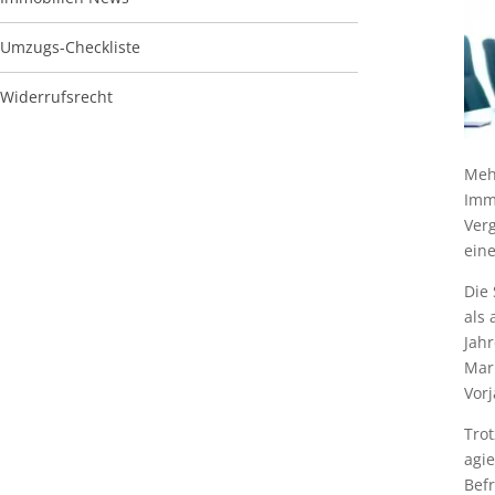
Umzugs-Checkliste
Widerrufsrecht
Mehr
Immo
Verg
eine
Die
als 
Jah
Mar
Vorj
Trot
agie
Befr