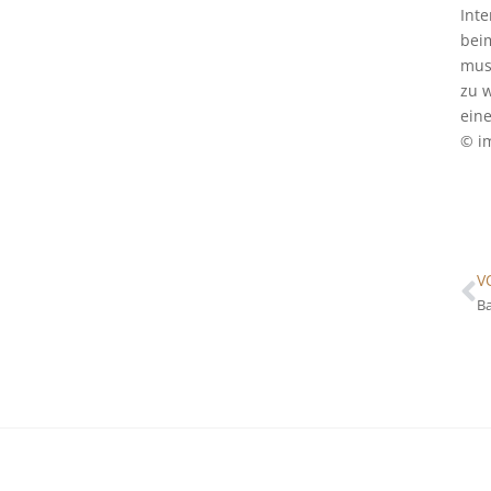
Inte
bei
mus
zu w
eine
© i
V
Ba