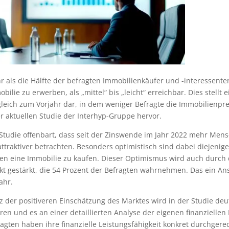
 als die Hälfte der befragten Immobilienkäufer und -interessenten
bilie zu erwerben, als „mittel“ bis „leicht“ erreichbar. Dies stel
leich zum Vorjahr dar, in dem weniger Befragte die Immobilienpre
r aktuellen Studie der Interhyp-Gruppe hervor.
 Studie offenbart, dass seit der Zinswende im Jahr 2022 mehr Me
attraktiver betrachten. Besonders optimistisch sind dabei diejenig
ren eine Immobilie zu kaufen. Dieser Optimismus wird auch durc
kt gestärkt, die 54 Prozent der Befragten wahrnehmen. Das ein A
ahr.
z der positiveren Einschätzung des Marktes wird in der Studie deu
ren und es an einer detaillierten Analyse der eigenen finanzielle
agten haben ihre finanzielle Leistungsfähigkeit konkret durchgere