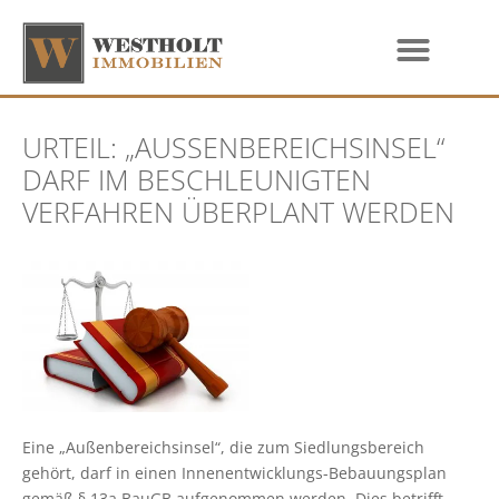
URTEIL: „AUSSENBEREICHSINSEL“ D
ARF IM BESCHLEUNIGTEN V
ERFAHREN ÜBERPLANT WERDEN
Eine „Außenbereichsinsel“, die zum Siedlungsbereich
gehört, darf in einen Innenentwicklungs-Bebauungsplan
gemäß § 13a BauGB aufgenommen werden. Dies betrifft