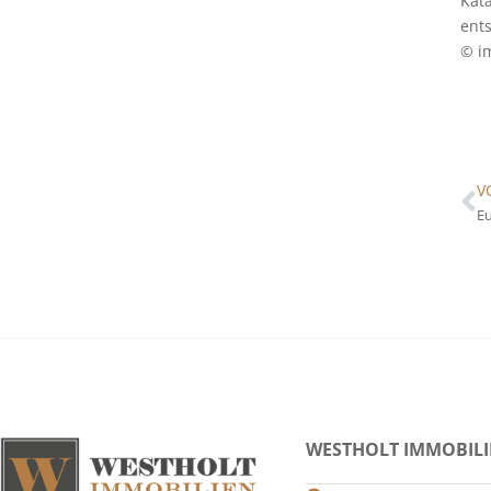
Kat
ent
© i
V
Eu
WESTHOLT IMMOBIL