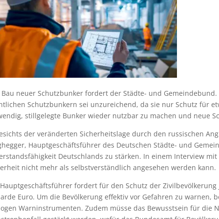
 Bau neuer Schutzbunker fordert der Städte- und Gemeindebund. D
ntlichen Schutzbunkern sei unzureichend, da sie nur Schutz für e
wendig, stillgelegte Bunker wieder nutzbar zu machen und neue S
sichts der veränderten Sicherheitslage durch den russischen Angr
ghegger, Hauptgeschäftsführer des Deutschen Städte- und Gemeind
erstandsfähigkeit Deutschlands zu stärken. In einem Interview mi
herheit nicht mehr als selbstverständlich angesehen werden kann.
Hauptgeschäftsführer fordert für den Schutz der Zivilbevölkerung 
iarde Euro. Um die Bevölkerung effektiv vor Gefahren zu warnen, b
logen Warninstrumenten. Zudem müsse das Bewusstsein für die No