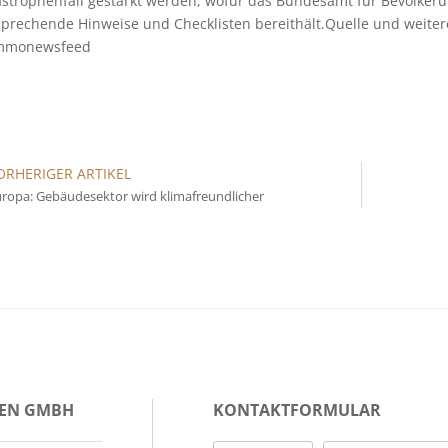
astrophenfall gestärkt werden, wofür das Bundesamt für Bevölker
sprechende Hinweise und Checklisten bereithält.Quelle und weiter
mmonewsfeed
ORHERIGER ARTIKEL
ropa: Gebäudesektor wird klimafreundlicher
IEN GMBH
KONTAKTFORMULAR