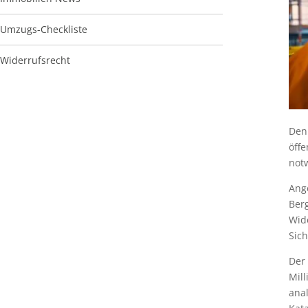
Umzugs-Checkliste
Widerrufsrecht
Den
öffe
not
Ange
Ber
Wid
Sic
Der 
Mill
ana