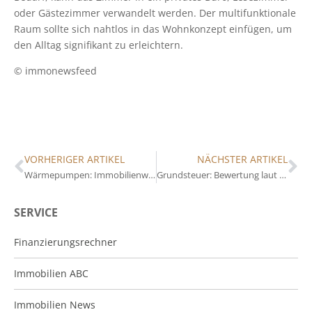
oder Gästezimmer verwandelt werden. Der multifunktionale
Raum sollte sich nahtlos in das Wohnkonzept einfügen, um
den Alltag signifikant zu erleichtern.
© immonewsfeed
VORHERIGER ARTIKEL
NÄCHSTER ARTIKEL
Wärmepumpen: Immobilienwert kann sich um über 40 Prozent erhöhen
Grundsteuer: Bewertung laut Gericht nicht zu beanstanden
SERVICE
Finanzierungsrechner
Immobilien ABC
Immobilien News