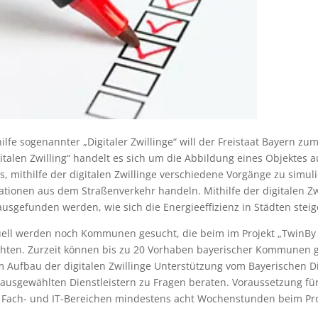
ilfe sogenannter „Digitaler Zwillinge“ will der Freistaat Bayern z
italen Zwilling“ handelt es sich um die Abbildung eines Objektes aus
es, mithilfe der digitalen Zwillinge verschiedene Vorgänge zu simu
ationen aus dem Straßenverkehr handeln. Mithilfe der digitalen Z
usgefunden werden, wie sich die Energieeffizienz in Städten steige
uell werden noch Kommunen gesucht, die beim im Projekt „TwinBy –
hten. Zurzeit können bis zu 20 Vorhaben bayerischer Kommunen
m Aufbau der digitalen Zwillinge Unterstützung vom Bayerischen D
ausgewählten Dienstleistern zu Fragen beraten. Voraussetzung für 
 Fach- und IT-Bereichen mindestens acht Wochenstunden beim Pro