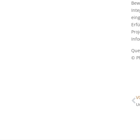
Bew
Inte
eing
Erf
Proj
Info
Quel
© P
V
Ur