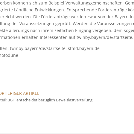
erben können sich zum Beispiel Verwaltungsgemeinschaften, Ge
grierte Ländliche Entwicklungen. Entsprechende Förderanträge kön
ereicht werden. Die Förderanträge werden zwar von der Bayern Inn
üllung der Voraussetzungen geprüft. Werden die Voraussetzungen e
ekte allerdings nach ihrem zeitlichen Eingang vergeben, dem sogen
rmationen erhalten Interessenten auf twinby.bayern/de/startseite.
len: twinby.bayern/de/startseite; stmd.bayern.de
hotodune
ORHERIGER ARTIKEL
teil: BGH entscheidet bezüglich Beweislastverteilung