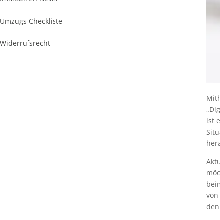
Umzugs-Checkliste
Widerrufsrecht
Mith
„Dig
ist 
Situ
hera
Akt
möc
bei
von 
den