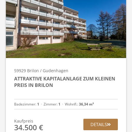
59929
Brilon / Gudenhagen
ATTRAKTIVE KAPITALANLAGE ZUM KLEINEN
PREIS IN BRILON
Badezimmer:
1
  ·  
Zimmer:
1
  ·  
Wohnfl.:
36,34 m²
Kaufpreis
DETAILS
34.500 €